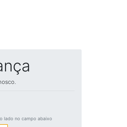
ança
nosco.
ao lado no campo abaixo