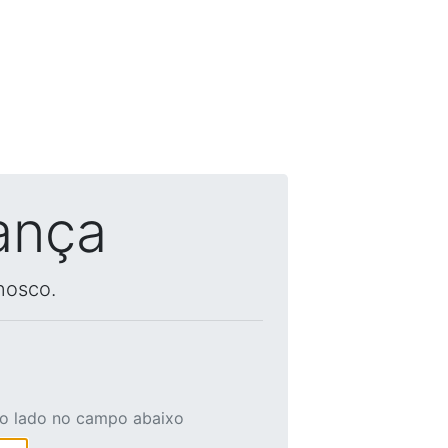
ança
nosco.
ao lado no campo abaixo