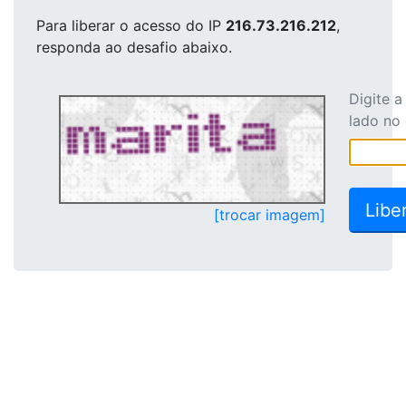
Para liberar o acesso
do IP
216.73.216.212
,
responda ao desafio abaixo.
Digite 
lado no
[trocar imagem]